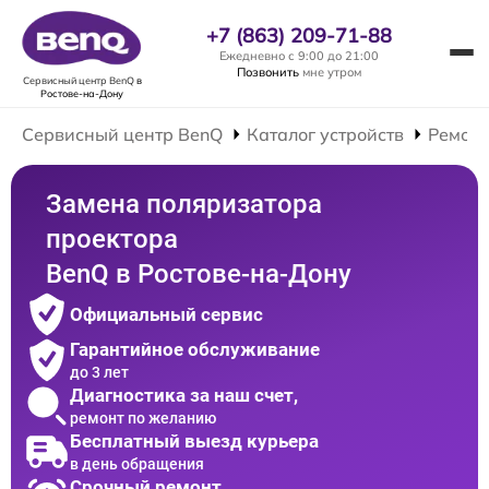
+7 (863) 209-71-88
Ежедневно с 9:00 до 21:00
Позвонить
мне утром
Сервисный центр BenQ
в
Ростове-на-Дону
Сервисный центр BenQ
Каталог устройств
Ремонт
Замена поляризатора
проектора
BenQ в Ростове-на-Дону
Официальный сервис
Гарантийное обслуживание
до 3 лет
Диагностика за наш счет,
ремонт по желанию
Бесплатный выезд курьера
в день обращения
Срочный ремонт