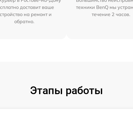
курьер в Ростове-на-Дону
Большинство неисправн
сплатно доставит ваше
техники BenQ мы устра
стройство на ремонт и
течение 2 часов.
обратно.
Этапы работы