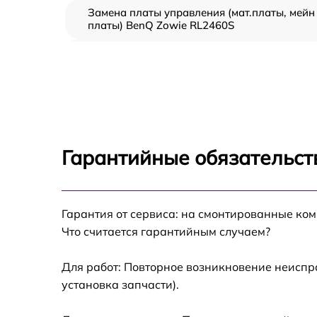
Замена платы управления (мат.платы, мейн
платы) BenQ Zowie RL2460S
Ремонт цепи питания BenQ Zowie RL2460S
Прошивка блока управления BenQ Zowie
RL2460S
Замена лампы подсветки BenQ Zowie
RL2460S
Гарантийные обязательст
Ремонт блока управления BenQ Zowie
RL2460S
Гарантия от сервиса: на смонтированные ко
Замена блока питания BenQ Zowie RL2460S
Что считается гарантийным случаем?
Замена электронных компонентов BenQ
Zowie RL2460S
Для работ: Повторное возникновение неиспр
установка запчасти).