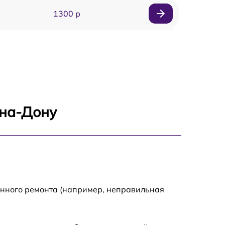
1300 р
1800 р
700 р
1400 р
-на-Дону
700 р
1500 р
1900 р
енного ремонта (например, неправильная