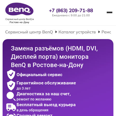
+7 (863) 209-71-88
Ежедневно с 9:00 до 21:00
Сервисный центр BenQ
в
Ростове-на-Дону
Сервисный центр BenQ
Каталог устройств
Ремонт
Замена разъёмов (HDMI, DVI,
Дисплей порта) монитора
BenQ в Ростове-на-Дону
Официальный сервис
Гарантийное обслуживание
до 3 лет
Диагностика за наш счет,
ремонт по желанию
Бесплатный выезд курьера
в день обращения
Срочный ремонт