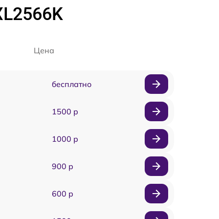
XL2566K
Цена
бесплатно
1500 р
1000 р
900 р
600 р