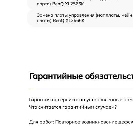
порта) BenQ XL2566K
Замена платы управления (мат.платы, мейн
платы) BenQ XL2566K
Ремонт цепи питания BenQ XL2566K
Прошивка блока управления BenQ XL2566
Замена лампы подсветки BenQ XL2566K
Гарантийные обязательст
Ремонт блока управления BenQ XL2566K
Гарантия от сервиса: на установленные нам
Замена блока питания BenQ XL2566K
Что считается гарантийным случаем?
Замена электронных компонентов BenQ
XL2566K
Для работ: Повторное возникновение дефек