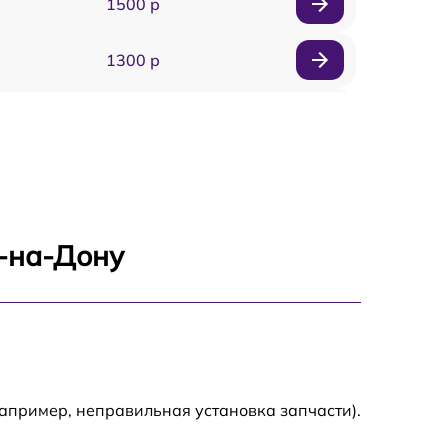
1500 р
1300 р
1800 р
700 р
1400 р
е-на-Дону
700 р
1500 р
1900 р
апример, неправильная установка запчасти).