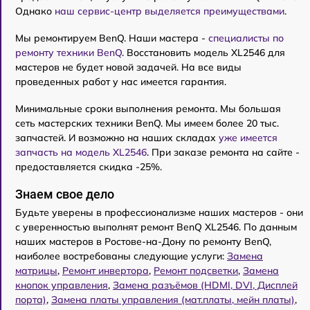
Однако
наш сервис-центр выделяется преимуществами
.
Мы ремонтируем BenQ. Наши мастера -
специалисты по
ремонту техники BenQ
. Восстановить модель XL2546 для
мастеров не будет новой задачей. На все виды
проведенных работ у нас имеется гарантия.
Минимальные сроки выполнения ремонта. Мы большая
сеть мастерских техники BenQ. Мы имеем более 20 тыс.
запчастей. И возможно на наших складах
уже имеется
запчасть на модель XL2546
. При заказе ремонта на сайте -
предоставляется скидка -25%.
Знаем свое дело
Будьте уверены в профессионализме наших мастеров - они
с уверенностью выполнят ремонт BenQ XL2546. По данным
наших мастеров в Ростове-на-Дону по ремонту BenQ,
наиболее востребованы следующие услуги:
Замена
матрицы
,
Ремонт инвертора
,
Ремонт подсветки
,
Замена
кнопок управления
,
Замена разъёмов (HDMI, DVI, Дисплей
порта)
,
Замена платы управления (мат.платы, мейн платы)
,