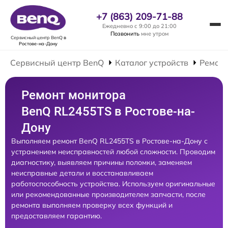
+7 (863) 209-71-88
Ежедневно с 9:00 до 21:00
Позвонить
мне утром
Сервисный центр BenQ
в
Ростове-на-Дону
Сервисный центр BenQ
Каталог устройств
Ремонт
Ремонт монитора
BenQ RL2455TS в Ростове-на-
Дону
Выполняем ремонт BenQ RL2455TS в Ростове-на-Дону с
устранением неисправностей любой сложности. Проводим
диагностику, выявляем причины поломки, заменяем
неисправные детали и восстанавливаем
работоспособность устройства. Используем оригинальные
или рекомендованные производителем запчасти, после
ремонта выполняем проверку всех функций и
предоставляем гарантию.