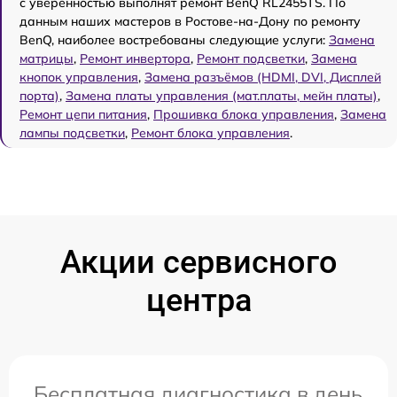
с уверенностью выполнят ремонт BenQ RL2455TS. По
данным наших мастеров в Ростове-на-Дону по ремонту
BenQ, наиболее востребованы следующие услуги:
Замена
матрицы
,
Ремонт инвертора
,
Ремонт подсветки
,
Замена
кнопок управления
,
Замена разъёмов (HDMI, DVI, Дисплей
порта)
,
Замена платы управления (мат.платы, мейн платы)
,
Ремонт цепи питания
,
Прошивка блока управления
,
Замена
лампы подсветки
,
Ремонт блока управления
.
Акции сервисного
центра
Бесплатная диагностика в день