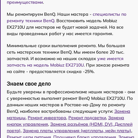
преимуществами
.
Мы ремонтируем BenQ. Наши мастера -
специалисты по
ремонту техники BenQ
. Восстановить модель Mobiuz
EX2710U для мастеров не будет новой задачей. На все
виды проведенных работ у нас имеется гарантия.
Минимальные сроки выполнения ремонта. Мы большая
сеть мастерских техники BenQ. Мы имеем более 20 тыс.
запчастей. И возможно на наших складах
уже имеется
запчасть на модель Mobiuz EX2710U
. При заказе ремонта
на сайте - предоставляется скидка -25%.
Знаем свое дело
Будьте уверены в профессионализме наших мастеров - они
с уверенностью выполнят ремонт BenQ Mobiuz EX2710U. По
данным наших мастеров в Ростове-на-Дону по ремонту
BenQ, наиболее востребованы следующие услуги:
Замена
матрицы
,
Ремонт инвертора
,
Ремонт подсветки
,
Замена
кнопок управления
,
Замена разъёмов (HDMI, DVI, Дисплей
порта)
,
Замена платы управления (мат.платы, мейн платы)
,
Ремонт цепи питания
,
Прошивка блока управления
,
Замена