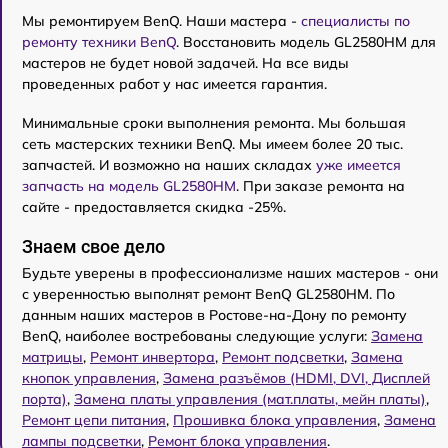
Мы ремонтируем BenQ. Наши мастера -
специалисты по
ремонту техники BenQ
. Восстановить модель GL2580HM для
мастеров не будет новой задачей. На все виды
проведенных работ у нас имеется гарантия.
Минимальные сроки выполнения ремонта. Мы большая
сеть мастерских техники BenQ. Мы имеем более 20 тыс.
запчастей. И возможно на наших складах
уже имеется
запчасть на модель GL2580HM
. При заказе ремонта на
сайте - предоставляется скидка -25%.
Знаем свое дело
Будьте уверены в профессионализме наших мастеров - они
с уверенностью выполнят ремонт BenQ GL2580HM. По
данным наших мастеров в Ростове-на-Дону по ремонту
BenQ, наиболее востребованы следующие услуги:
Замена
матрицы
,
Ремонт инвертора
,
Ремонт подсветки
,
Замена
кнопок управления
,
Замена разъёмов (HDMI, DVI, Дисплей
порта)
,
Замена платы управления (мат.платы, мейн платы)
,
Ремонт цепи питания
,
Прошивка блока управления
,
Замена
лампы подсветки
,
Ремонт блока управления
.