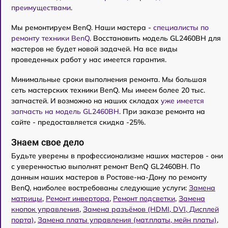
преимуществами
.
Мы ремонтируем BenQ. Наши мастера -
специалисты по
ремонту техники BenQ
. Восстановить модель GL2460BH для
мастеров не будет новой задачей. На все виды
проведенных работ у нас имеется гарантия.
Минимальные сроки выполнения ремонта. Мы большая
сеть мастерских техники BenQ. Мы имеем более 20 тыс.
запчастей. И возможно на наших складах
уже имеется
запчасть на модель GL2460BH
. При заказе ремонта на
сайте - предоставляется скидка -25%.
Знаем свое дело
Будьте уверены в профессионализме наших мастеров - они
с уверенностью выполнят ремонт BenQ GL2460BH. По
данным наших мастеров в Ростове-на-Дону по ремонту
BenQ, наиболее востребованы следующие услуги:
Замена
матрицы
,
Ремонт инвертора
,
Ремонт подсветки
,
Замена
кнопок управления
,
Замена разъёмов (HDMI, DVI, Дисплей
порта)
,
Замена платы управления (мат.платы, мейн платы)
,