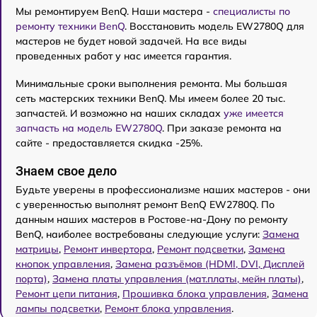
Мы ремонтируем BenQ. Наши мастера -
специалисты по
ремонту техники BenQ
. Восстановить модель EW2780Q для
мастеров не будет новой задачей. На все виды
проведенных работ у нас имеется гарантия.
Минимальные сроки выполнения ремонта. Мы большая
сеть мастерских техники BenQ. Мы имеем более 20 тыс.
запчастей. И возможно на наших складах
уже имеется
запчасть на модель EW2780Q
. При заказе ремонта на
сайте - предоставляется скидка -25%.
Знаем свое дело
Будьте уверены в профессионализме наших мастеров - они
с уверенностью выполнят ремонт BenQ EW2780Q. По
данным наших мастеров в Ростове-на-Дону по ремонту
BenQ, наиболее востребованы следующие услуги:
Замена
матрицы
,
Ремонт инвертора
,
Ремонт подсветки
,
Замена
кнопок управления
,
Замена разъёмов (HDMI, DVI, Дисплей
порта)
,
Замена платы управления (мат.платы, мейн платы)
,
Ремонт цепи питания
,
Прошивка блока управления
,
Замена
лампы подсветки
,
Ремонт блока управления
.