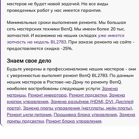
мастеров не будет новой задачей. На все виды
проведенных работ у нас имеется гарантия.
Минимальные сроки выполнения ремонта. Мы большая
сеть мастерских техники BenQ. Мы имеем более 20 тыс.
запчастей. И возможно на наших складах
уже имеется
запчасть на модель BL2783
. При заказе ремонта на сайте -
предоставляется скидка -25%.
Знаем свое дело
Будьте уверены в профессионализме наших мастеров - они
с уверенностью выполнят ремонт BenQ BL2783. По данным
наших мастеров в Ростове-на-Дону по ремонту BenQ,
наиболее востребованы следующие услуги:
Замена
матрицы
,
Ремонт инвертора
,
Ремонт подсветки
,
Замена
кнопок управления
,
Замена разъёмов (HDMI, DVI, Дисплей
порта)
,
Замена платы управления (мат.платы, мейн платы)
,
Ремонт цепи питания
,
Прошивка блока управления
,
Замена
лампы подсветки
,
Ремонт блока управления
.