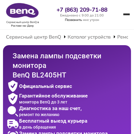
+7 (863) 209-71-88
Ежедневно с 9:00 до 21:00
Позвонить
мне утром
Сервисный центр BenQ
в
Ростове-на-Дону
Сервисный центр BenQ
Каталог устройств
Ремонт
Замена лампы подсветки
монитора
BenQ BL2405HT
Официальный сервис
Гарантийное обслуживание
монитора BenQ до 3 лет
Диагностика за наш счет,
ремонт по желанию
Бесплатный выезд курьера
в день обращения
Замена лампы подсветки монитора