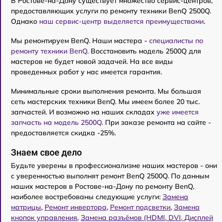
В Ростове-на-Дону существует множество сервис-центров,
предоставляющих услуги по ремонту техники BenQ 2500Q.
Однако
наш сервис-центр выделяется преимуществами
.
Мы ремонтируем BenQ. Наши мастера -
специалисты по
ремонту техники BenQ
. Восстановить модель 2500Q для
мастеров не будет новой задачей. На все виды
проведенных работ у нас имеется гарантия.
Минимальные сроки выполнения ремонта. Мы большая
сеть мастерских техники BenQ. Мы имеем более 20 тыс.
запчастей. И возможно на наших складах
уже имеется
запчасть на модель 2500Q
. При заказе ремонта на сайте -
предоставляется скидка -25%.
Знаем свое дело
Будьте уверены в профессионализме наших мастеров - они
с уверенностью выполнят ремонт BenQ 2500Q. По данным
наших мастеров в Ростове-на-Дону по ремонту BenQ,
наиболее востребованы следующие услуги:
Замена
матрицы
,
Ремонт инвертора
,
Ремонт подсветки
,
Замена
кнопок управления
,
Замена разъёмов (HDMI, DVI, Дисплей