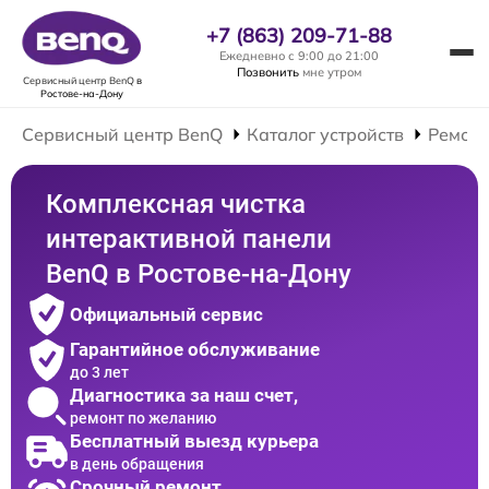
+7 (863) 209-71-88
Ежедневно с 9:00 до 21:00
Позвонить
мне утром
Сервисный центр BenQ
в
Ростове-на-Дону
Сервисный центр BenQ
Каталог устройств
Ремонт
Комплексная чистка
интерактивной панели
BenQ в Ростове-на-Дону
Официальный сервис
Гарантийное обслуживание
до 3 лет
Диагностика за наш счет,
ремонт по желанию
Бесплатный выезд курьера
в день обращения
Срочный ремонт