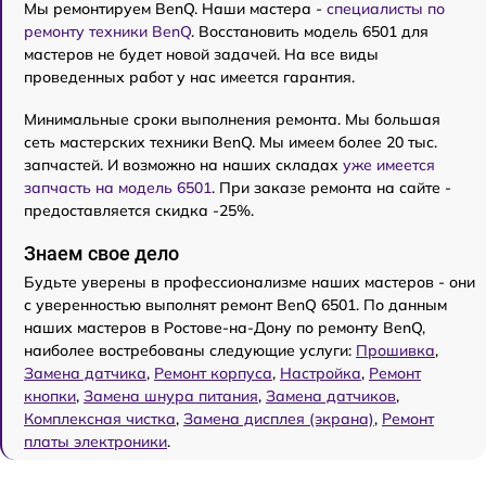
Мы ремонтируем BenQ. Наши мастера -
специалисты по
ремонту техники BenQ
. Восстановить модель 6501 для
мастеров не будет новой задачей. На все виды
проведенных работ у нас имеется гарантия.
Минимальные сроки выполнения ремонта. Мы большая
сеть мастерских техники BenQ. Мы имеем более 20 тыс.
запчастей. И возможно на наших складах
уже имеется
запчасть на модель 6501
. При заказе ремонта на сайте -
предоставляется скидка -25%.
Знаем свое дело
Будьте уверены в профессионализме наших мастеров - они
с уверенностью выполнят ремонт BenQ 6501. По данным
наших мастеров в Ростове-на-Дону по ремонту BenQ,
наиболее востребованы следующие услуги:
Прошивка
,
Замена датчика
,
Ремонт корпуса
,
Настройка
,
Ремонт
кнопки
,
Замена шнура питания
,
Замена датчиков
,
Комплексная чистка
,
Замена дисплея (экрана)
,
Ремонт
платы электроники
.