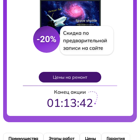
Скидка по
-20%
предварительной
записи на сайте
Цены на ремонт
Конец акции
01:13:41
Преимущества
Этапы работ
Цены
Гарантия
М